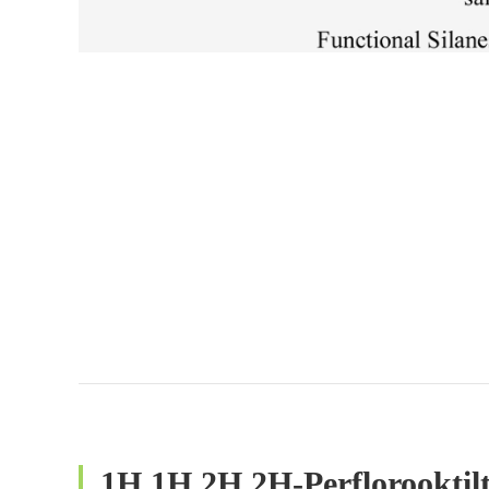
1H,1H,2H,2H-Perflorooktilt