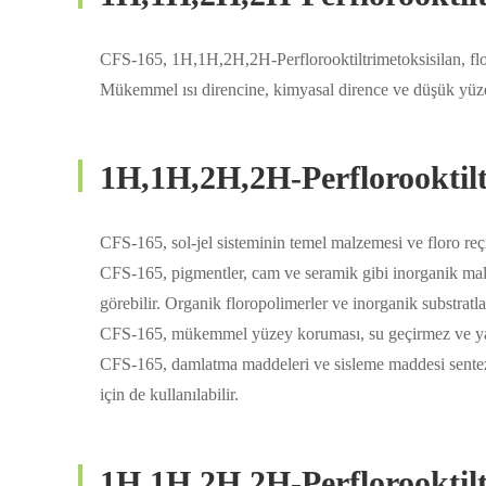
CFS-165, 1H,1H,2H,2H-Perflorooktiltrimetoksisilan, floro
Mükemmel ısı direncine, kimyasal dirence ve düşük yüzey
1H,1H,2H,2H-Perflorookti
CFS-165, sol-jel sisteminin temel malzemesi ve floro reçin
CFS-165, pigmentler, cam ve seramik gibi inorganik malze
görebilir. Organik floropolimerler ve inorganik substratla
CFS-165, mükemmel yüzey koruması, su geçirmez ve yağ i
CFS-165, damlatma maddeleri ve sisleme maddesi sentezi i
için de kullanılabilir.
1H,1H,2H,2H-Perflorookti