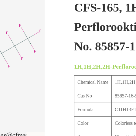
CFS-165, 1
Perflorookti
No. 85857-1
1H,1H,2H,2H-Perflorook
Chemical Name
1H,1H,2H,2
Cas No
85857-16-
Formula
C11H13F1
Color
Colorless t