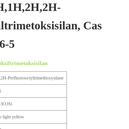
H,1H,2H,2H-
ltrimetoksisilan, Cas
6-5
tiltrimetoksisilan
H-Perfluorooctyltrimethoxysilane
5
3O3Si
o light yellow