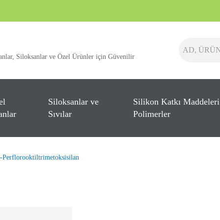
anlar, Siloksanlar ve Özel Ürünler için Güvenilir
el
Siloksanlar ve
Silikon Katkı Maddeleri
anlar
Sıvılar
Polimerler
erflorooktiltrimetoksisilan