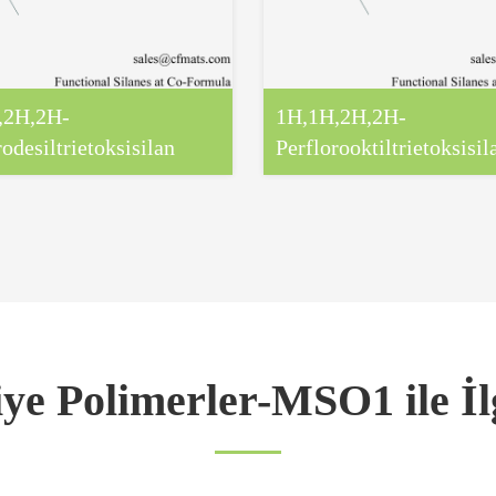
,2H,2H-
1H,1H,2H,2H-
odesiltrietoksisilan
Perflorooktiltrietoksisil
ye Polimerler-MSO1 ile İl