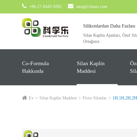
+86-27-8445-9282
satış@cfmats.com
Silikonlardan Daha Fazlası
Silan Kaplin Ajanları, Özel Sil
Ortağınız.
Co-Formula
Silan Kaplin
Öz
Hakkında
Maddesi
Sil
Ev
Silan Kaplin Maddesi
Floro Silanlar
1H,1H,2H,2H-P