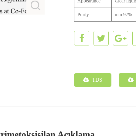
Appearance
Clear liqui
Purity
min 97%
TDS
rimetoksisilan Açıklama