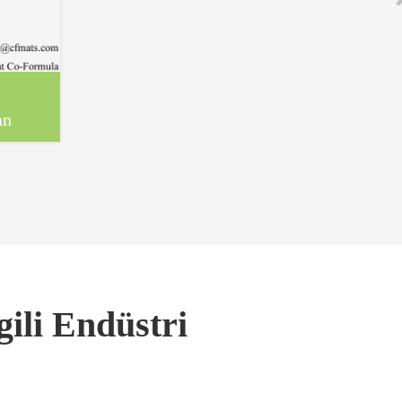
an
gili Endüstri