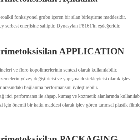
alkil fonksiyonel grubu içeren bir silan birleştirme maddesidir.
 serbest enerjisine sahiptir. Dynasylan F8161'in eşdeğeridir.
ltrimetoksisilan APPLICATION
eleri ve floro kopolimerlerinin sentezi olarak kullanılabilir.
melerin yüzey değiştiricisi ve yapışma destekleyicisi olarak işlev
r arasındaki bağlanma performansını iyileştirebilir.
tici performansı ile ahşap, kumaş ve kozmetik alanlarında kullanılabil
çin önemli bir katkı maddesi olarak işlev gören tarımsal plastik filmle
ltrimetoksisilan PACKAGING