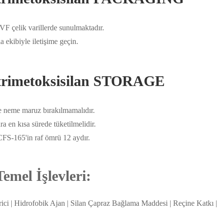
F çelik varillerde sunulmaktadır.
 ekibiyle iletişime geçin.
ltrimetoksisilan STORAGE
ve neme maruz bırakılmamalıdır.
a en kısa sürede tüketilmelidir.
CFS-165'in raf ömrü 12 aydır.
mel İşlevleri:
rici | Hidrofobik Ajan | Silan Çapraz Bağlama Maddesi | Reçine Katkı |