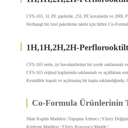
CFS-165, 1L PE şişelerde, 25L PE kovalarda ve 200L PV
Herhangi bir özel paketleme talebi için lütfen Co-Formula
1H,1H,2H,2H-Perflorookti
CFS-165 serin, iyi havalandırılan bir yerde saklanmalı 
CFS-165 orijinal kaplarında saklanmalı ve açıldıktan sonr
Kesinlikle kapalı ve açılmamış bir kapta saklandığında, 
Co-Formula Ürünlerinin Te
Silan Kaplin Maddesi | Yapışma Arttırıcı | Yüzey Değişti
Kürleme Maddesi | Yüzey Koruyucu Madde |