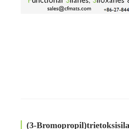
(3-Bromopropil)trietoksisi