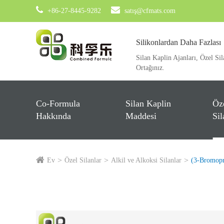
+86-27-8445-9282
satış@cfmats.com
Silikonlardan Daha Fazlası
Silan Kaplin Ajanları, Özel Sil
Ortağınız.
Co-Formula
Silan Kaplin
Öz
Hakkında
Maddesi
Sil
Ev
Özel Silanlar
Alkil ve Alkoksi Silanlar
(3-Bromopro