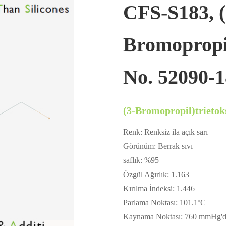
CFS-S183, (
Bromopropil
No. 52090-1
(3-Bromopropil)trietoks
Renk: Renksiz ila açık sarı
Görünüm: Berrak sıvı
saflık: %95
Özgül Ağırlık: 1.163
Kırılma İndeksi: 1.446
Parlama Noktası: 101.1ºC
Kaynama Noktası: 760 mmHg'd