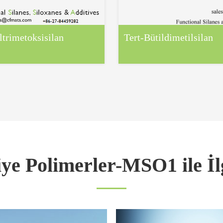
ltrimetoksisilan
Tert-Bütildimetilsilan
ye Polimerler-MSO1 ile İl