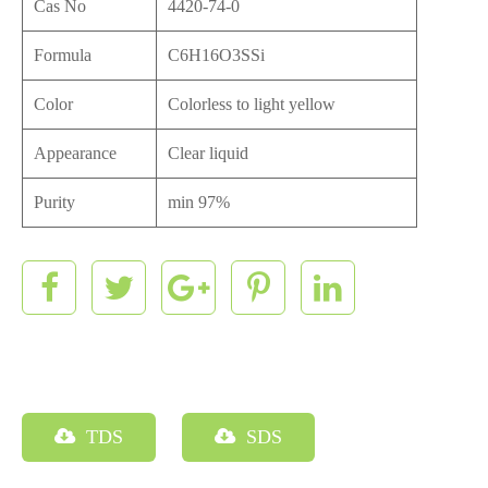
Cas No
4420-74-0
Formula
C6H16O3SSi
Color
Colorless to light yellow
Appearance
Clear liquid
Purity
min 97%
TDS
SDS