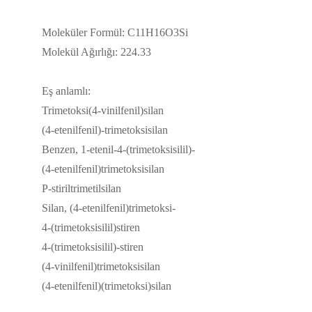
Moleküler Formül: C11H16O3Si
Molekül Ağırlığı: 224.33
Eş anlamlı:
Trimetoksi(4-vinilfenil)silan
(4-etenilfenil)-trimetoksisilan
Benzen, 1-etenil-4-(trimetoksisilil)-
(4-etenilfenil)trimetoksisilan
P-stiriltrimetilsilan
Silan, (4-etenilfenil)trimetoksi-
4-(trimetoksisilil)stiren
4-(trimetoksisilil)-stiren
(4-vinilfenil)trimetoksisilan
(4-etenilfenil)(trimetoksi)silan