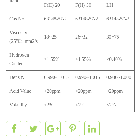
Item
F(H)-20
F(H)-30
LH
Cas No.
63148-57-2
63148-57-2
63148-57-2
Viscosity
18~25
26~32
30~75
(25℃), mm2/s
Hydrogen
>1.55%
>1.55%
<0.40%
Content
Density
0.990~1.015
0.990~1.015
0.980~1.000
Acid Value
<20ppm
<20ppm
<20ppm
Volatility
<2%
<2%
<2%