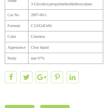
Name
3-Glycidoxypropylmethyldiethoxysilane
Cas No
2897-60-1
Formula
C11H24O4Si
Color
Colorless
Appearance
Clear liquid
Purity
min 97%