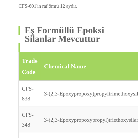
CFS-601'in raf ömrü 12 aydır.
Eş Formüllü Epoksi
Silanlar Mevcuttur
Trade
Chemical Name
Code
CFS-
3-(2,3-Epoxypropoxy)propyltrimethoxysi
838
CFS-
3-(2,3-Epoxypropoxypropyl)triethoxysila
348