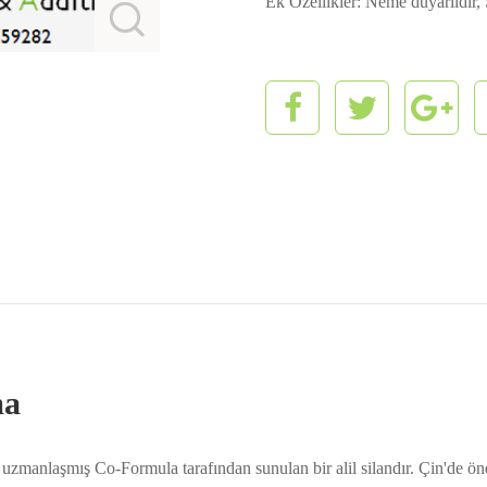
Ek Özellikler: Neme duyarlıdır, 
ma
nde uzmanlaşmış Co-Formula tarafından sunulan bir alil silandır. Çin'de ö