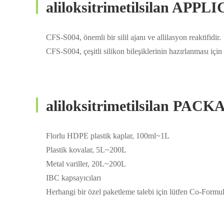
aliloksitrimetilsilan APP
CFS-S004, önemli bir silil ajanı ve allilasyon reaktifidir.
CFS-S004, çeşitli silikon bileşiklerinin hazırlanması için
aliloksitrimetilsilan PAC
Florlu HDPE plastik kaplar, 100ml~1L
Plastik kovalar, 5L~200L
Metal variller, 20L~200L
IBC kapsayıcıları
Herhangi bir özel paketleme talebi için lütfen Co-Formula