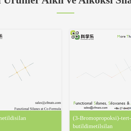
li Ürünler Alkil ve Alkoksi Sil
etildisilan
(3-Bromopropoksi)-tert
butildimetilsilan