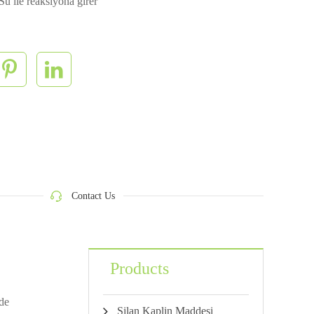
Su ile reaksiyona girer
Contact Us
Products
nde
Silan Kaplin Maddesi