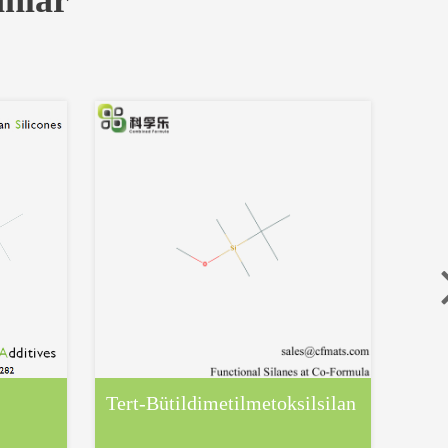
anlar
-
Tert-Bütildimetilmetoksilsilan
vini