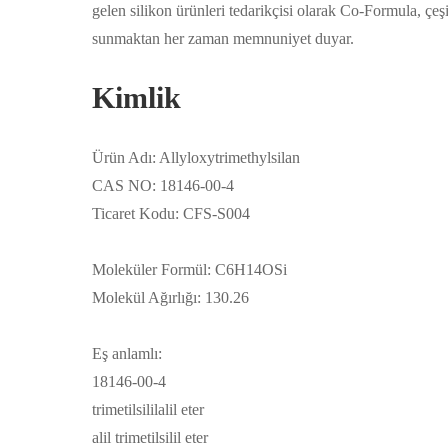
gelen silikon ürünleri tedarikçisi olarak Co-Formula, çeş
sunmaktan her zaman memnuniyet duyar.
Kimlik
Ürün Adı: Allyloxytrimethylsilan
CAS NO: 18146-00-4
Ticaret Kodu: CFS-S004
Moleküler Formül: C6H14OSi
Molekül Ağırlığı: 130.26
Eş anlamlı:
18146-00-4
trimetilsililalil eter
alil trimetilsilil eter