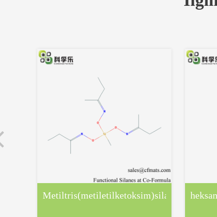
İlgi
Metiltris(metiletilketoksim)silan
heksam