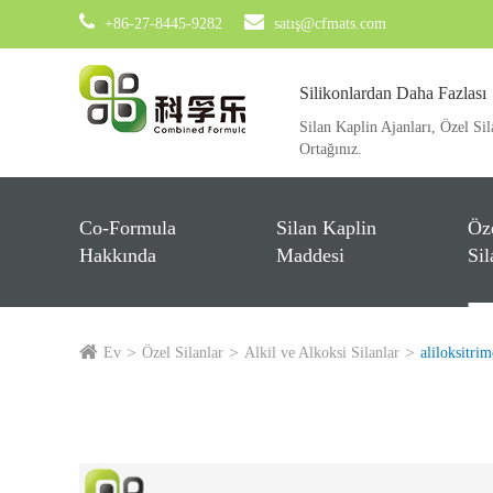
+86-27-8445-9282
satış@cfmats.com
Silikonlardan Daha Fazlası
Silan Kaplin Ajanları, Özel Sil
Ortağınız.
Co-Formula
Silan Kaplin
Öz
Hakkında
Maddesi
Sil
Ev
Özel Silanlar
Alkil ve Alkoksi Silanlar
aliloksitrim