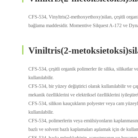
CFS-534, Vinyltris(2-methoxyethoxy)silan, çeşitli organik
bağlama maddesidir. Momentive Silquest A-172 ve Dy
Viniltris(2-metoksietoksi
CFS-534, çeşitli organik polimerler ile silika, silikatlar
kullanılabilir.
CFS-534, bir yüzey değiştirici olarak kullanılabilir ve 
mekanik özelliklerini ve elektriksel özelliklerini iyileştireb
CFS-534, silikon kauçukların polyester veya cam yüzeyle
kullanılabilir.
CFS-534, polimerlerin veya emülsiyonların kaplanmasında 
bazlı ve solvent bazlı kaplamaları aşılamak için de kullanı
CFS-534, baskı mürekkebinin, yapıştırıcının ve boyanın 