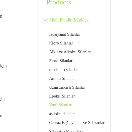
Products
an
Silan Kaplin Maddesi
İzosiyanat Silanlar
Kloro Silanlar
Alkil ve Alkoksi Silanlar
Floro Silanlar
için
merkapto silanlar
Amino Silanlar
Uzun zincirli Silanlar
Epoksi Silanlar
çin
Vinil Silanlar
asiloksi silanlar
Su
Çapraz Bağlayıcılar ve Silazanlar
Silan Ara Maddeleri