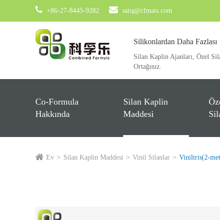
+86-27-8445-9282
satış@cfmats.com
Silikonlardan Daha Fazlası
Silan Kaplin Ajanları, Özel Sil
Ortağınız.
Co-Formula
Silan Kaplin
Öz
Hakkında
Maddesi
Sil
Ev
Silan Kaplin Maddesi
Vinil Silanlar
Viniltris(2-met