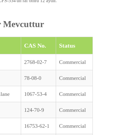
 CFS-534'ün raf ömrü 12 aydır.
r Mevcuttur
CAS No.
Status
2768-02-7
Commercial
78-08-0
Commercial
ilane
1067-53-4
Commercial
124-70-9
Commercial
16753-62-1
Commercial