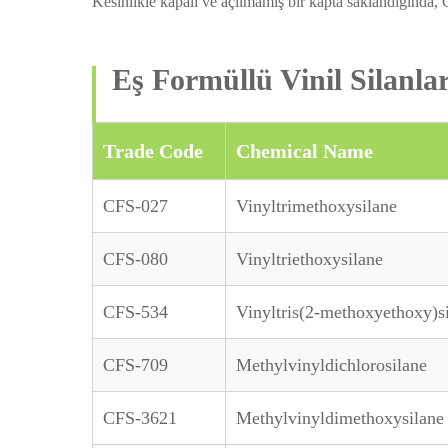
Kesinlikle kapalı ve açılmamış bir kapta saklandığında,
Eş Formüllü Vinil Silanla
Trade Code
Chemical Name
CFS-027
Vinyltrimethoxysilane
CFS-080
Vinyltriethoxysilane
CFS-534
Vinyltris(2-methoxyethoxy)s
CFS-709
Methylvinyldichlorosilane
CFS-3621
Methylvinyldimethoxysilane