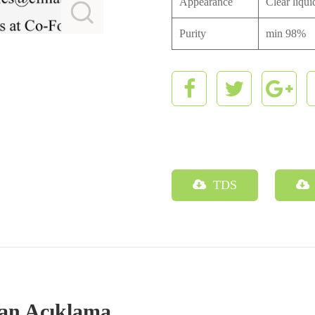
Appearance
Clear liqui
Purity
min 98%
TDS
ilan Açıklama