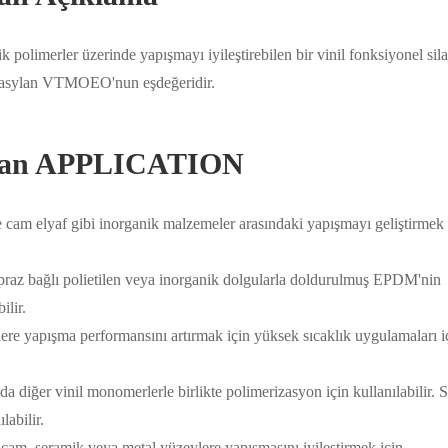
 polimerler üzerinde yapışmayı iyileştirebilen bir vinil fonksiyonel sil
nasylan VTMOEO'nun eşdeğeridir.
)silan APPLICATION
 ve cam elyaf gibi inorganik malzemeler arasındaki yapışmayı geliştirmek 
çapraz bağlı polietilen veya inorganik dolgularla doldurulmuş EPDM'nin
ilir.
re yapışma performansını artırmak için yüksek sıcaklık uygulamaları i
diğer vinil monomerlerle birlikte polimerizasyon için kullanılabilir. 
labilir.
cam, seramik veya metal yüzeylere yapışmasını iyileştirmek için