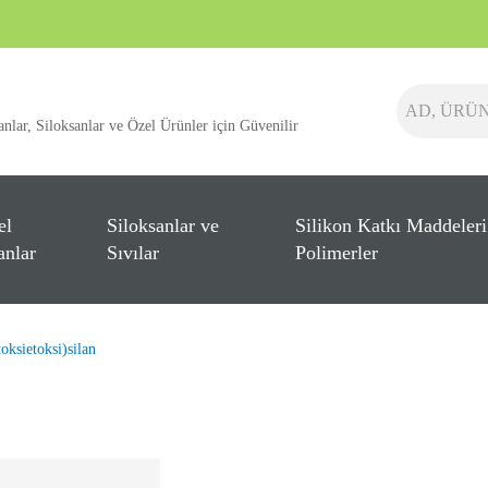
anlar, Siloksanlar ve Özel Ürünler için Güvenilir
el
Siloksanlar ve
Silikon Katkı Maddeleri
anlar
Sıvılar
Polimerler
oksietoksi)silan