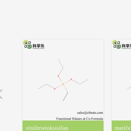
viniltrietoksisilan
metilv