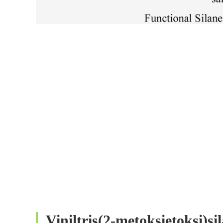
Viniltris(2-metoksietoksi)s