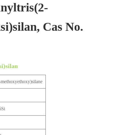
nyltris(2-
si)silan, Cas No.
i)silan
2-methoxyethoxy)silane
Si