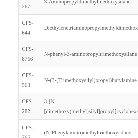
3-Aminopropyldimethylmethoxysilane
267
CFS-
Diethylenetriaminopropylmethyldimethox
644
CFS-
N-phenyl-3-aminopropyltrimethoxysilane
8766
CFS-
N-(3-(Trimethoxysilyl)propyl)butylamine
563
CFS-
3-[N-
282
[dimethoxy(methyl)silyl]propyl]cyclohe
CFS-
(N-Phenylamino)methyltriethoxysilane
765