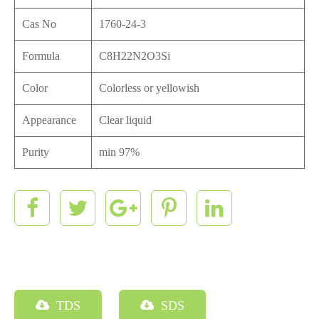
Cas No
1760-24-3
Formula
C8H22N2O3Si
Color
Colorless or yellowish
Appearance
Clear liquid
Purity
min 97%
TDS
SDS