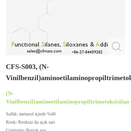
CFS-S003, (N-
Vinilbenzil)aminoetilaminopropiltrimetok
(N-
Vinilbenzil)aminoetilaminopropiltrimetoksisilan
Saflık: metanol içinde %40
Renk: Renksiz ila açık sarı
Görünüm: Berrak sıvı