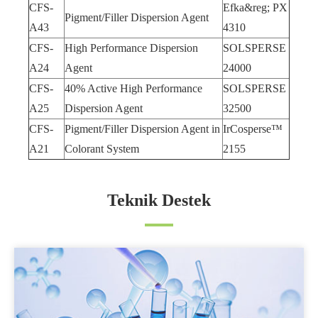
CFS-
Efka&reg; PX
Pigment/Filler Dispersion Agent
A43
4310
CFS-
High Performance Dispersion
SOLSPERSE
A24
Agent
24000
CFS-
40% Active High Performance
SOLSPERSE
A25
Dispersion Agent
32500
CFS-
Pigment/Filler Dispersion Agent in
IrCosperse™
A21
Colorant System
2155
Teknik Destek