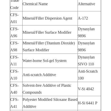
Trade
Chemical Name
Alternative
Code
CFS-
Mineral/Filler Dispersion Agent
A-172
A01
CFS-
Dynasylan
Mineral/Filler Surface Modifier
A96
9896
CFS-
Mineral/Filler (Titanium Dioxide)
Dynasylan
A98
Surface Modifier
9896
CFS-
Dynasylan
Water-borne Sol-gel System
A11
SIVO 110
CFS-
Anti-Scratch
Anti-scratch Additive
A10
100
CFS-
Solvent-free Additive of Plastic
V-Si 4042
A40
Compounds
CFS-
Polyester Modified Siloxane Based
H-Si 6441 P
A41
Additive