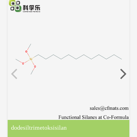
dodesiltrimetoksisilan