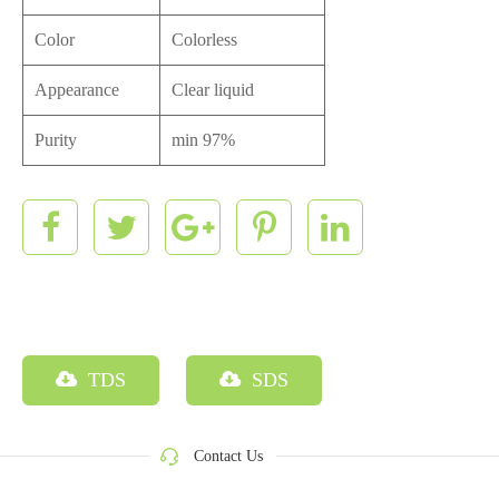
Color
Colorless
Appearance
Clear liquid
Purity
min 97%
TDS
SDS
Contact Us