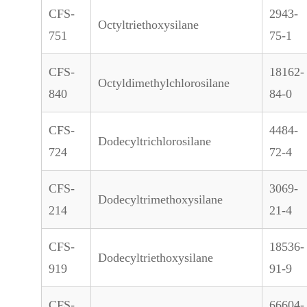
CFS-
2943-
Octyltriethoxysilane
751
75-1
CFS-
18162-
Octyldimethylchlorosilane
840
84-0
CFS-
4484-
Dodecyltrichlorosilane
724
72-4
CFS-
3069-
Dodecyltrimethoxysilane
214
21-4
CFS-
18536-
Dodecyltriethoxysilane
919
91-9
CFS-
66604-