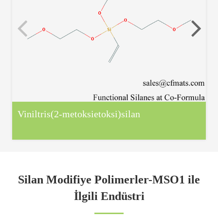
Viniltris(2-metoksietoksi)silan
Silan Modifiye Polimerler-MSO1 ile
İlgili Endüstri