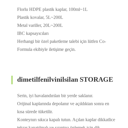
Florlu HDPE plastik kaplar, 100ml~1L
Plastik kovalar, 5L~200L
Metal variller, 20L~200L
IBC kapsayıcıları
Herhangi bir özel paketleme talebi için lütfen Co-
Formula ekibiyle iletişime geçin.
dimetilfenilvinilsilan STORAGE
Serin, iyi havalandırılan bir yerde saklanır.
Orijinal kaplarında depolanır ve açıldıktan sonra en
kısa sürede tüketilir.
Konteynırı sıkıca kapalı tutun. Açılan kaplar dikkatlice
tekrar kapatılmalı ve sızıntıyı önlemek için dik