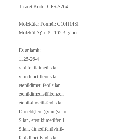
Ticaret Kodu: CFS-S264
Moleküler Formül: C10H14Si
Molekül Ağırlığı: 162,3 g/mol
Eş anlamlı:
1125-26-4
vinilfenildimetilsilan
vinildimetilfenilsilan
etenildimetilfenilsilan
etenildimetilsililbenzen
etenil-dimetil-fenilsilan
Dimetil(fenil)(vinil)silan
Silan, etenildimetilfenil-
Silan, dimetilfenilvinil-
fenildimetilvinilsilan