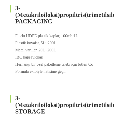
3-
(Metakriloiloksi)propiltris(trimetilsil
PACKAGING
Florlu HDPE plastik kaplar, 100ml~1L
Plastik kovalar, 5L~200L
Metal variller, 20L~200L
IBC kapsayıcıları
Herhangi bir özel paketleme talebi için lütfen Co-
Formula ekibiyle iletişime geçin.
3-
(Metakriloiloksi)propiltris(trimetilsil
STORAGE