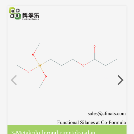
3-Metakriloilpropiltrimetoksisilan