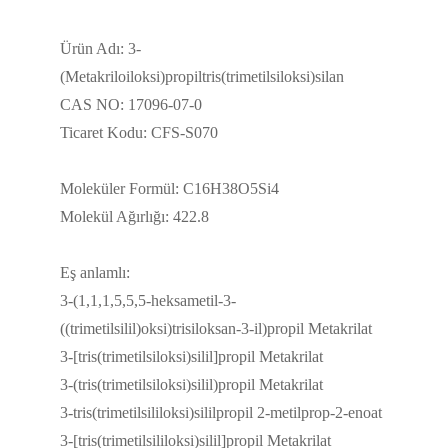
Ürün Adı: 3-
(Metakriloiloksi)propiltris(trimetilsiloksi)silan
CAS NO: 17096-07-0
Ticaret Kodu: CFS-S070
Moleküler Formül: C16H38O5Si4
Molekül Ağırlığı: 422.8
Eş anlamlı:
3-(1,1,1,5,5,5-heksametil-3-
((trimetilsilil)oksi)trisiloksan-3-il)propil Metakrilat
3-[tris(trimetilsiloksi)silil]propil Metakrilat
3-(tris(trimetilsiloksi)silil)propil Metakrilat
3-tris(trimetilsililoksi)sililpropil 2-metilprop-2-enoat
3-[tris(trimetilsililoksi)silil]propil Metakrilat