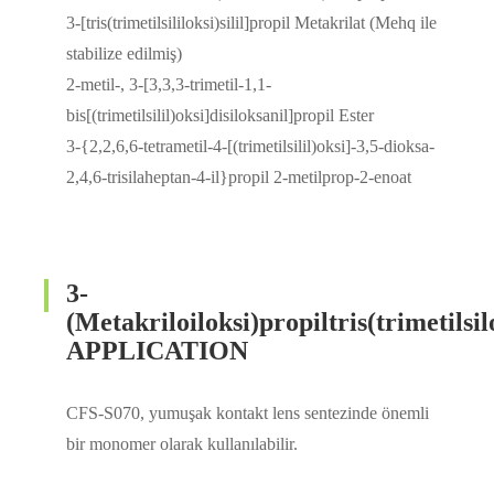
3-[tris(trimetilsililoksi)silil]propil Metakrilat (Mehq ile
stabilize edilmiş)
2-metil-, 3-[3,3,3-trimetil-1,1-
bis[(trimetilsilil)oksi]disiloksanil]propil Ester
3-{2,2,6,6-tetrametil-4-[(trimetilsilil)oksi]-3,5-dioksa-
2,4,6-trisilaheptan-4-il}propil 2-metilprop-2-enoat
3-
(Metakriloiloksi)propiltris(trimetilsil
APPLICATION
CFS-S070, yumuşak kontakt lens sentezinde önemli
bir monomer olarak kullanılabilir.