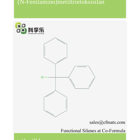
(N-Fenilamino)metiltrietoksisilan