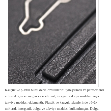
Kauçuk ve plastik bileşiklerin özelliklerini iyileştirmek ve performansı
artırmak için en uygun ve etkili yol, inorganik dolgu maddesi veya
takviye maddesi eklemektir. Plastik ve kauçuk işlemlerinde büyük
miktarda inorganik dolgu ve takviye maddesi kullanılmıştır. Dolgu