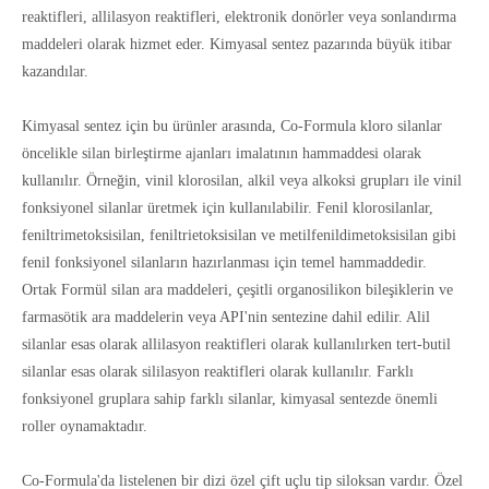
reaktifleri, allilasyon reaktifleri, elektronik donörler veya sonlandırma
maddeleri olarak hizmet eder. Kimyasal sentez pazarında büyük itibar
kazandılar.
Kimyasal sentez için bu ürünler arasında, Co-Formula kloro silanlar
öncelikle silan birleştirme ajanları imalatının hammaddesi olarak
kullanılır. Örneğin, vinil klorosilan, alkil veya alkoksi grupları ile vinil
fonksiyonel silanlar üretmek için kullanılabilir. Fenil klorosilanlar,
feniltrimetoksisilan, feniltrietoksisilan ve metilfenildimetoksisilan gibi
fenil fonksiyonel silanların hazırlanması için temel hammaddedir.
Ortak Formül silan ara maddeleri, çeşitli organosilikon bileşiklerin ve
farmasötik ara maddelerin veya API'nin sentezine dahil edilir. Alil
silanlar esas olarak allilasyon reaktifleri olarak kullanılırken tert-butil
silanlar esas olarak sililasyon reaktifleri olarak kullanılır. Farklı
fonksiyonel gruplara sahip farklı silanlar, kimyasal sentezde önemli
roller oynamaktadır.
Co-Formula'da listelenen bir dizi özel çift uçlu tip siloksan vardır. Özel