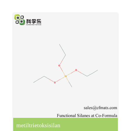
metiltrietoksisilan