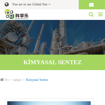
You are in our Global Site
KIMYASAL SENTEZ
Ev
sanayi
Kimyasal Sentez