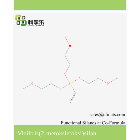
Viniltris(2-metoksietoksi)silan