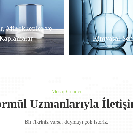
r, Mürekkepler ve
Kaplamalar
Kimyasal Sen
Mesaj Gönder
rmül Uzmanlarıyla İletiş
Bir fikriniz varsa, duymayı çok isteriz.