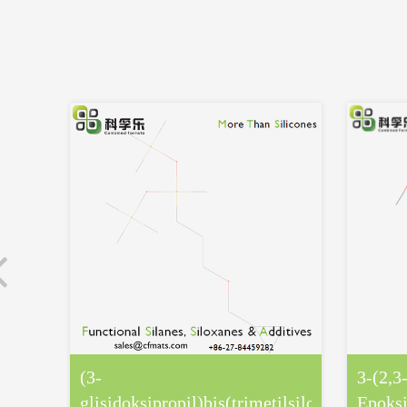
(3-
3-(2,3
glisidoksipropil)bis(trimetilsiloksi)metilsil
Epoksi