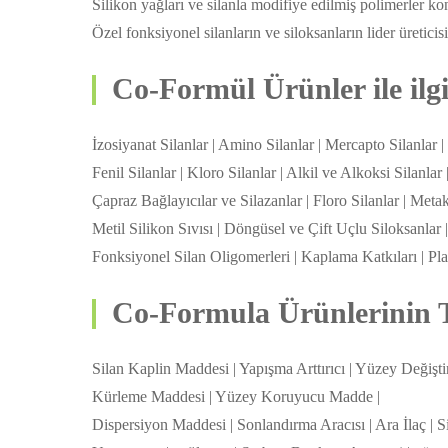
Silikon yağları ve silanla modifiye edilmiş polimerler k
Özel fonksiyonel silanların ve siloksanların lider üreticisi
Co-Formül Ürünler ile ilg
İzosiyanat Silanlar | Amino Silanlar | Mercapto Silanlar | 
Fenil Silanlar | Kloro Silanlar | Alkil ve Alkoksi Silanlar 
Çapraz Bağlayıcılar ve Silazanlar | Floro Silanlar | Metak
Metil Silikon Sıvısı | Döngüsel ve Çift Uçlu Siloksanlar 
Fonksiyonel Silan Oligomerleri | Kaplama Katkıları | Pla
Co-Formula Ürünlerinin T
Silan Kaplin Maddesi | Yapışma Arttırıcı | Yüzey Değişti
Kürleme Maddesi | Yüzey Koruyucu Madde |
Dispersiyon Maddesi | Sonlandırma Aracısı | Ara İlaç | Si