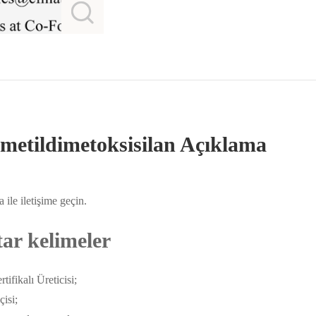
ilmetildimetoksisilan Açıklama
ile iletişime geçin.
tar kelimeler
fikalı Üreticisi;
çisi;