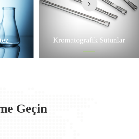
tez
Kromatografik Sütunlar
ime Geçin