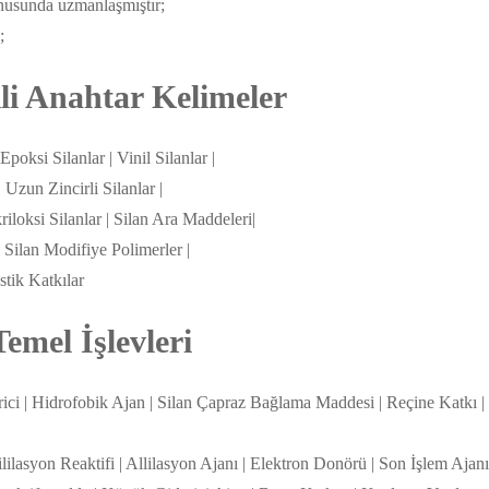
onusunda uzmanlaşmıştır;
;
ili Anahtar Kelimeler
Epoksi Silanlar | Vinil Silanlar |
| Uzun Zincirli Silanlar |
riloksi Silanlar | Silan Ara Maddeleri|
| Silan Modifiye Polimerler |
stik Katkılar
emel İşlevleri
rici | Hidrofobik Ajan | Silan Çapraz Bağlama Maddesi | Reçine Katkı |
lilasyon Reaktifi | Allilasyon Ajanı | Elektron Donörü | Son İşlem Ajanı