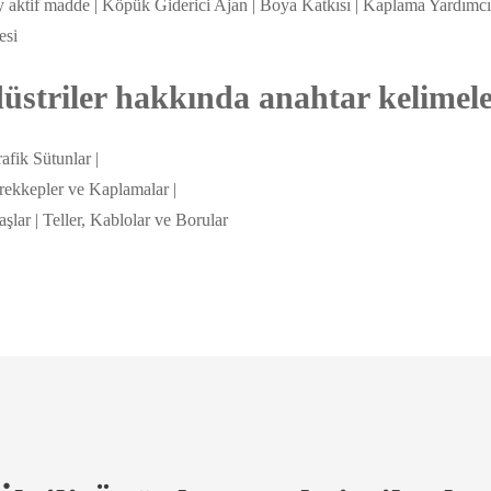
ey aktif madde | Köpük Giderici Ajan | Boya Katkısı | Kaplama Yardımcı
esi
striler hakkında anahtar kelimel
afik Sütunlar |
ürekkepler ve Kaplamalar |
şlar | Teller, Kablolar ve Borular