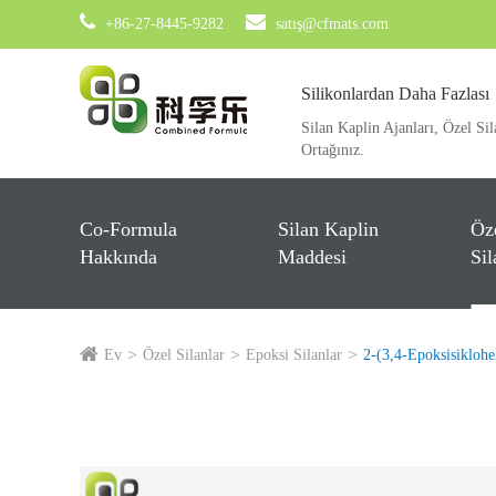
+86-27-8445-9282
satış@cfmats.com
Silikonlardan Daha Fazlası
Silan Kaplin Ajanları, Özel Sil
Ortağınız.
Co-Formula
Silan Kaplin
Öz
Hakkında
Maddesi
Sil
Ev
Özel Silanlar
Epoksi Silanlar
2-(3,4-Epoksisiklohek