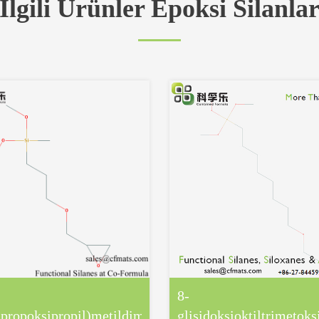
İlgili Ürünler Epoksi Silanla
-
8-
an
propoksipropil)metildimetoksisilan
glisidoksioktiltrimetoks