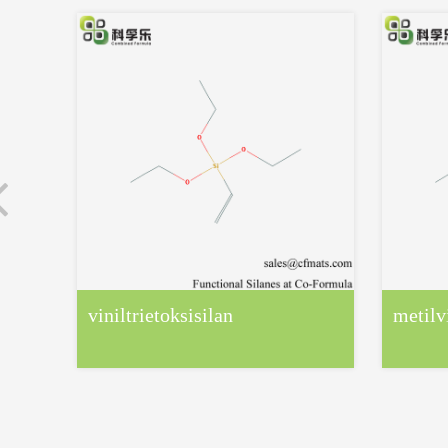
viniltrietoksisilan
metilv