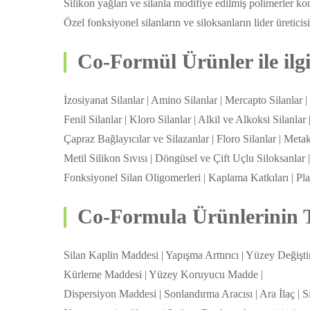
Silikon yağları ve silanla modifiye edilmiş polimerler k
Özel fonksiyonel silanların ve siloksanların lider üreticisi
Co-Formül Ürünler ile ilg
İzosiyanat Silanlar | Amino Silanlar | Mercapto Silanlar | 
Fenil Silanlar | Kloro Silanlar | Alkil ve Alkoksi Silanlar 
Çapraz Bağlayıcılar ve Silazanlar | Floro Silanlar | Metak
Metil Silikon Sıvısı | Döngüsel ve Çift Uçlu Siloksanlar 
Fonksiyonel Silan Oligomerleri | Kaplama Katkıları | Pla
Co-Formula Ürünlerinin T
Silan Kaplin Maddesi | Yapışma Arttırıcı | Yüzey Değişti
Kürleme Maddesi | Yüzey Koruyucu Madde |
Dispersiyon Maddesi | Sonlandırma Aracısı | Ara İlaç | Si