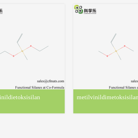
inildietoksisilan
metilvinildimetoksisila