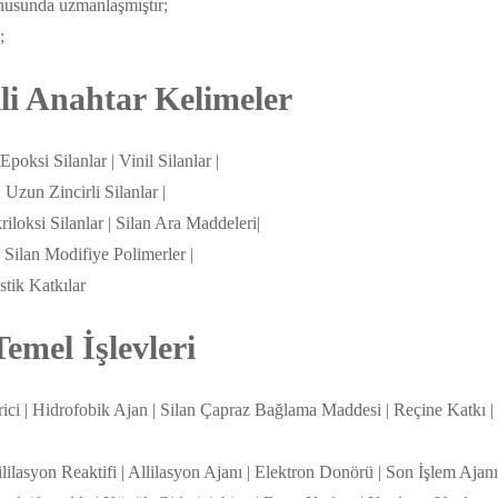
onusunda uzmanlaşmıştır;
;
ili Anahtar Kelimeler
Epoksi Silanlar | Vinil Silanlar |
| Uzun Zincirli Silanlar |
riloksi Silanlar | Silan Ara Maddeleri|
| Silan Modifiye Polimerler |
stik Katkılar
emel İşlevleri
rici | Hidrofobik Ajan | Silan Çapraz Bağlama Maddesi | Reçine Katkı |
lilasyon Reaktifi | Allilasyon Ajanı | Elektron Donörü | Son İşlem Ajanı