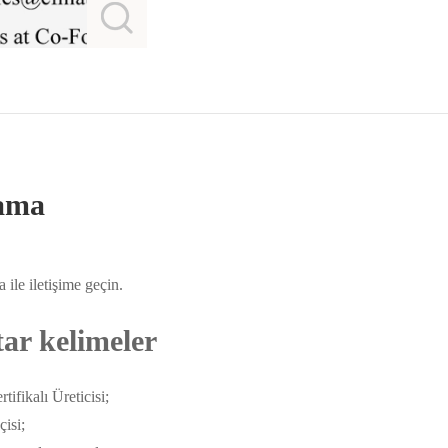
lama
ile iletişime geçin.
tar kelimeler
fikalı Üreticisi;
çisi;