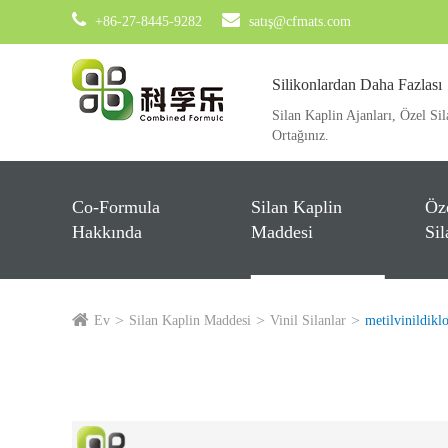
+86-27-8445-9282
satış@cfmats.com
Silikonlardan Daha Fazlası
Silan Kaplin Ajanları, Özel Sil
Ortağınız.
Co-Formula
Silan Kaplin
Öz
Hakkında
Maddesi
Sil
Ev
Silan Kaplin Maddesi
Vinil Silanlar
metilvinildikl