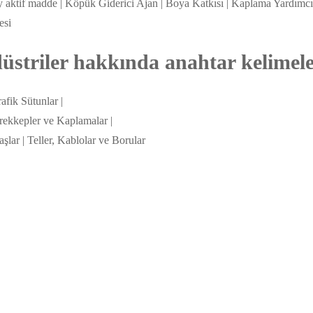
ey aktif madde | Köpük Giderici Ajan | Boya Katkısı | Kaplama Yardımcı
esi
striler hakkında anahtar kelimel
afik Sütunlar |
ürekkepler ve Kaplamalar |
şlar | Teller, Kablolar ve Borular